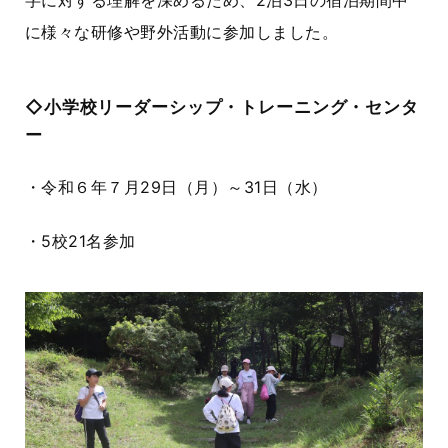
字に対する理解を深めるため、2泊3日の宿泊期間中
に様々な研修や野外活動に参加しました。
◇小学校リーダーシップ・トレーニング・センタ
ー
・令和６年７月
29
日（月）～
31
日（水）
・
5
校
21
名参加