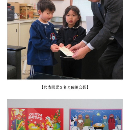
【代表園児２名と佐篠会長】