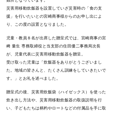
難所となってい
ます。
災害用移動炊飯器を設置していざ災害時の「食の支
援」を行いたいとの
宮崎商事様から
のお申し出によ
り、この度の設置となりました。
児童・
教員
８
名が出席した贈呈式では、
宮崎商事
の宮
﨑
量生
専務取締役と当支部の
住田優二
事務局
次長
が、
児童代表
に災害用移動炊飯器を贈呈。
受け取った児童は「炊飯器をありがとうございまし
た。
地域の皆さんと、
たくさん訓練をしていきたいで
す。」とお礼を述べました。
贈呈式の
後
、
災害用炊飯袋（ハイゼックス）を使った
炊き出し方法や
、
災害用移動炊飯器の
取扱
説明
を行
い、
子どもたちは
柄杓やロートなどの付属品を手に取