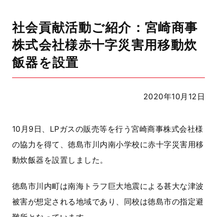
社会貢献活動ご紹介：宮崎商事
株式会社様赤十字災害用移動炊
飯器を設置
2020年10月12日
10月9日、
LPガスの販売等を行う宮崎商事株式会社
様
の協力を得て、
徳島市川内南小学校
に赤十字災害用移
動炊飯器を設置しました。
徳島市川内町は南海トラフ巨大地震による甚大な津波
被害が想定される地域
であり、
同
校は
徳島市の
指定避