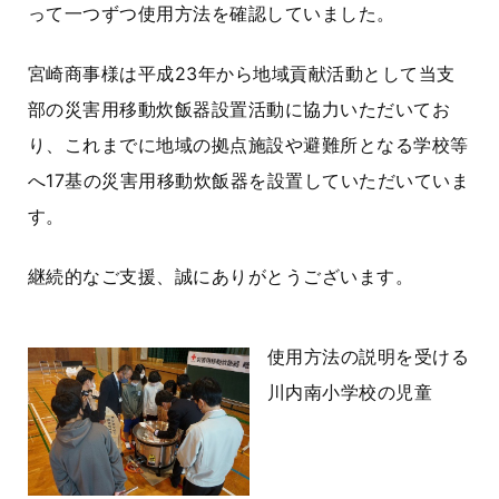
って一つずつ使用方法を確認していました。
宮崎商事様は平成
23年から地域貢献活動
として
当支
部の災害用移動炊飯器設置活動に協力いただいてお
り、これまでに地域の拠点施設や避難所となる学校等
へ
17基の
災害用
移動炊飯器を設置していただいていま
す。
継続的なご支援、誠にありがとうございます。
使用方法の説明を受ける
川内南小学校の児童