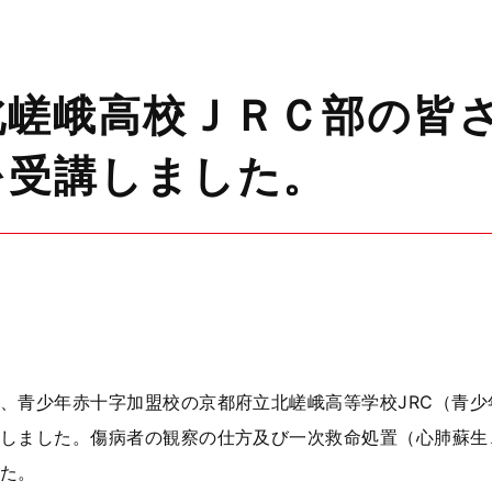
北嵯峨高校ＪＲＣ部の皆
を受講しました。
青少年赤十字加盟校の京都府立北嵯峨高等学校JRC（青少
しました。傷病者の観察の仕方及び一次救命処置（心肺蘇生
た。