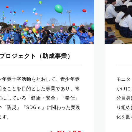
援プロジェクト（助成事業）
少年赤十字活動をとおして、青少年赤
モニタ
図ることを目的とした事業であり、青
かけに
切にしている「健康・安全」「奉仕」
分自身
や「防災」「SDGｓ」に関わった実践
り組め
ます。
化を図