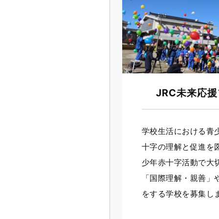
JRC未来応
学校生活における青
十字の理解と促進を
少年赤十字活動で大
「国際理解・親善」
をする学校を募集し