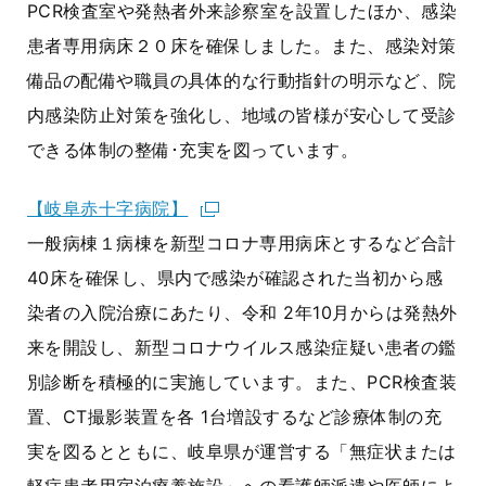
PCR検査室や発熱者外来診察室を設置したほか、感染
患者専用病床２０床を確保しました。また、感染対策
備品の配備や職員の具体的な行動指針の明示など、院
内感染防止対策を強化し、地域の皆様が安心して受診
できる体制の整備･充実を図っています。
【岐阜赤十字病院】
一般病棟１病棟を新型コロナ専用病床とするなど合計
40床を確保し、県内で感染が確認された当初から感
染者の入院治療にあたり、令和 2年10月からは発熱外
来を開設し、新型コロナウイルス感染症疑い患者の鑑
別診断を積極的に実施しています。また、PCR検査装
置、CT撮影装置を各 1台増設するなど診療体制の充
実を図るとともに、岐阜県が運営する「無症状または