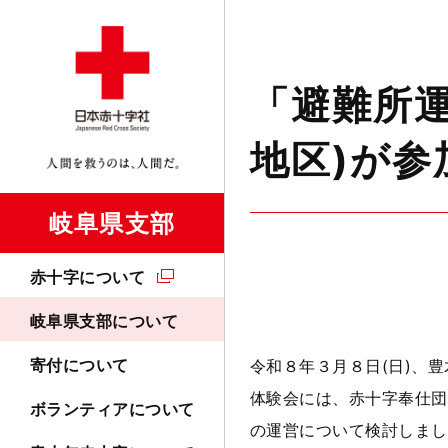
「避難所運
地区)が参
岐阜県支部
赤十字について
岐阜県支部について
寄付について
令和８年３月８日
(
日
)
、豊
体験会には、赤十字奉仕団
ボランティアについて
の運営について検討しまし