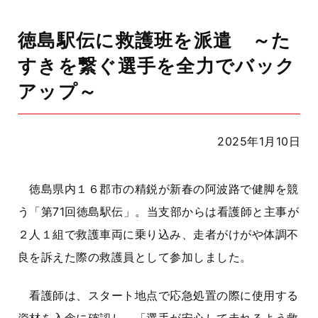
徳島駅伝に救護班を派遣 ～た
すきを繋ぐ選手を全力でバック
アップ～
2025年1月10日
徳島県内１６郡市の精鋭が新春の阿波路で健脚を競
う「第
71
回徳島駅伝」。当支部からは看護師と主事が
２人１組で救護車両に乗り込み、走者がけがや体調不
良を訴えた際の救護員として参加しました。
看護師は、スタート地点で応急処置の際に使用する