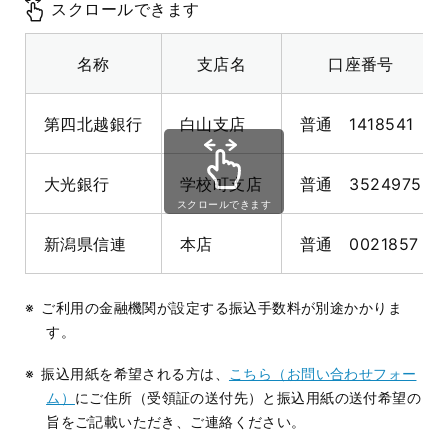
スクロールできます
名称
支店名
口座番号
第四北越銀行
白山支店
普通
1418541
大光
銀行
学校町
支店
普通
3524975
スクロールできます
新潟県信連
本店
普通 0021857
ご利用の金融機関が設定する振込手数料が別途かかりま
す。
振込用紙を希望される方は、
こちら（お問い合わせフォー
ム）
にご住所（受領証の送付先）と振込用紙の送付希望の
旨をご記載いただき、ご連絡ください。