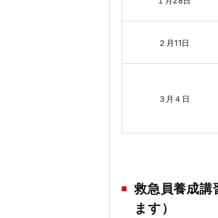
１月28日
２月11日
３月４日
救急員養成講
ます）