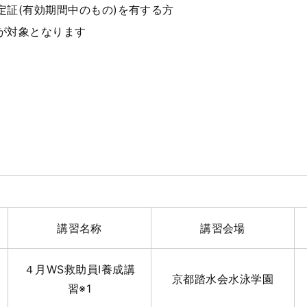
定証(有効期間中のもの)を有する方
が対象となります
講習名称
講習会場
４月WS救助員Ⅰ養成講
京都踏水会水泳学園
習※1