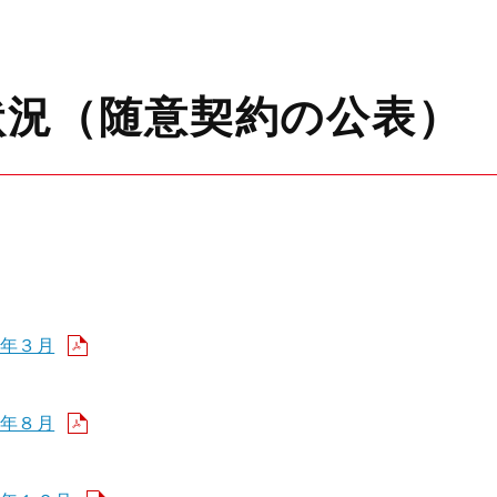
状況（随意契約の公表）
年３月
年８月