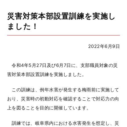
災害対策本部設置訓練を実施し
ました！
2022年6月9日
令和
4
年
5
月
27
日及び
6
月
7
日に、支部職員対象の災
害対策本部設置訓練を実施しました。
この訓練は、例年水害が発生する梅雨前に実施して
おり、災害時の初動対応を確認することで対応力の向
上を図ることを目的に開催しています。
訓練では、岐阜県内における水害発生を想定し、災