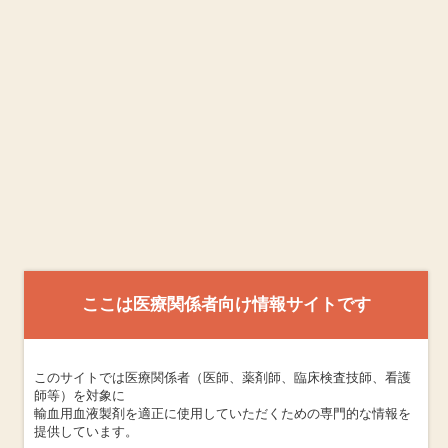
本
文
MENU
へ
ス
ホーム
アンケート
こ
キ
こ
ッ
か
プ
ホーム
製品情報
輸血用血液製剤
アンケート
ら
本
文
で
日本赤十字社
す
血液製剤発注システムに関するアンケート
輸血の実施
輸血の副作用
トップページへ
日本赤十字社からのメッセージ
ここは医療関係者向け情報サイトです
著作権・リンクについて
プライバシーポリシー
お問い合わせ
このサイトでは医療関係者（医師、薬剤師、臨床検査技師、看護
師等）を対象に
輸血用血液製剤を適正に使用していただくための専門的な情報を
Copyright © 2015 Japanese Red Cross Society All rights reserved.
提供しています。