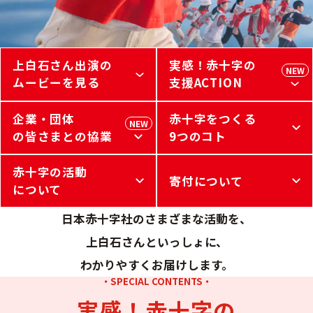
上白石さん出演の
実感！赤十字の
NEW
ムービーを見る
支援ACTION
企業・団体
赤十字をつくる
NEW
の皆さまとの協業
9つのコト
赤十字の活動
寄付について
について
日本赤十字社のさまざまな活動を、
上白石さんといっしょに、
わかりやすくお届けします。
・SPECIAL CONTENTS・
実感！赤十字の