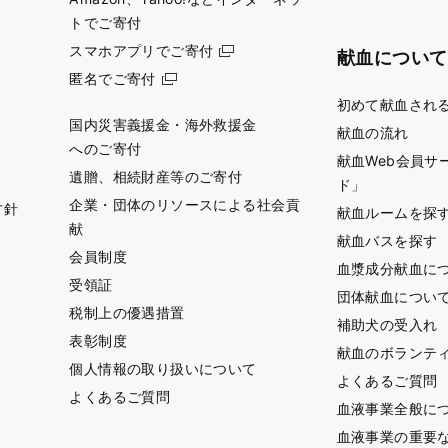
トでご寄付
スマホアプリでご寄付
献血について
匿名でご寄付
初めて献血され
国内災害義援金・海外救援金
献血の流れ
へのご寄付
献血Web会員サ
遺贈、相続財産等のご寄付
ド」
企業・団体のリソースによる社会貢
方針
献血ルームを探
献
献血バスを探す
会員制度
血漿成分献血に
受領証
団体献血につい
税制上の優遇措置
補助犬の受入れ
表彰制度
献血のボランテ
個人情報の取り扱いについて
よくあるご質問
よくあるご質問
血液事業全般に
血液事業の重要