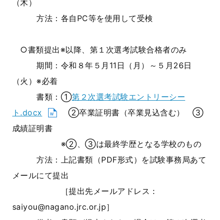
（木）
方法：各自PC等を使用して受検
○書類提出※以降、第１次選考試験合格者のみ
期間：令和８年５月11日（月）～５月26日
（火）※必着
書類：①
第２次選考試験エントリーシー
ト.docx
②卒業証明書（卒業見込含む） ③
成績証明書
※②、③は最終学歴となる学校のもの
方法：上記書類（PDF形式）を試験事務局あて
メールにて提出
［提出先メールアドレス：
saiyou@nagano.jrc.or.jp］