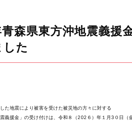
年青森県東方沖地震義援
ました
した地震
により
被害を受けた被災地の方々に対する
震義援金
」
の受け付けは、令和８（202６）年１月3０日（