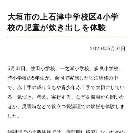
大垣市の上石津中学校区4小学
校の児童が炊き出しを体験
2023年5月31日
5
月
31
日、牧田小学校、一之瀬小学校、多良小学校、
時小学校の
5
年生が、合同で実施した宿泊研修の中
で、赤十字の成り立ちや青少年赤十字で大切にしてい
る「気づき、考え、実行する」などを職員から聞いた
ほか、災害時などで役立つ袋調理での炊飯を体験しま
した。
袋調理での炊飯体験では、湯煎時に破裂しないための