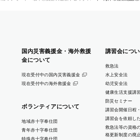
国内災害義援金・海外救援
講習会につい
金について
救急法
現在受付中の国内災害義援金
水上安全法
現在受付中の海外救援金
幼児安全法
健康生活支援講
防災セミナー
ボランティアについて
講習会開催日程
講習会を依頼し
地域赤十字奉仕団
救急法等の資格
青年赤十字奉仕団
格更新制度の廃
特殊赤十字奉仕団