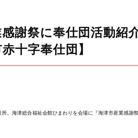
業感謝祭に奉仕団活動紹
市赤十字奉仕団】
役所、海津総合福祉会館ひまわりを会場に『海津市産業感謝