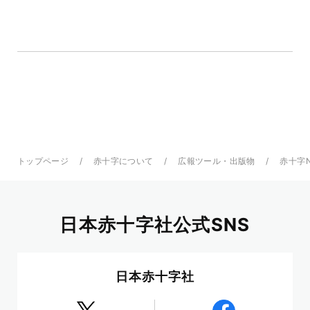
トップページ
赤十字について
広報ツール・出版物
赤十字
日本赤十字社公式SNS
日本赤十字社